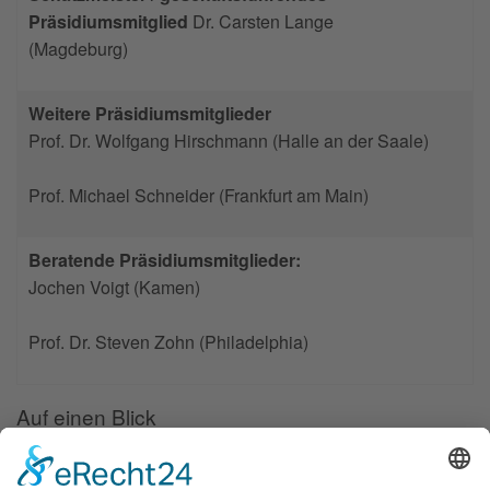
Präsidiumsmitglied
Dr. Carsten Lange
(Magdeburg)
Weitere Präsidiumsmitglieder
Prof. Dr. Wolfgang Hirschmann (Halle an der Saale)
Prof. Michael Schneider (Frankfurt am Main)
Beratende Präsidiumsmitglieder:
Jochen Voigt (Kamen)
Prof. Dr. Steven Zohn (Philadelphia)
Auf einen Blick
Forschung