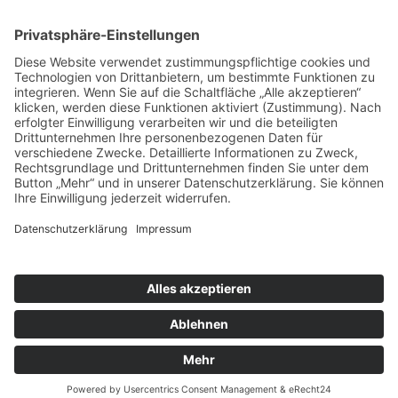
Bibliothek/Archiv
Musikalien-Leihmaterial
Publikationen
Links
Aktuelles
06.02.25
Neuer Telemann-Konferenzbericht erschienen
11.12.24
Prof. Dr. Wolfgang Hirschmann erhält den Georg-Philipp-
Telemann-Preis 2025
23.04.24
Telemann-Zentrum zu Gast in Brüssel
Veranstaltungen
Aktuell sind keine Termine vorhanden.
Highlights
Aktuell sind keine Termine vorhanden.