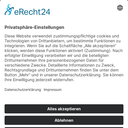
Forschung
Bibliothek/Archiv
Musikalien-Leihmaterial
Publikationen
Links
Aktuelles
06.02.25
Neuer Telemann-Konferenzbericht erschienen
11.12.24
Prof. Dr. Wolfgang Hirschmann erhält den Georg-Philipp-
Telemann-Preis 2025
23.04.24
Telemann-Zentrum zu Gast in Brüssel
Veranstaltungen
Aktuell sind keine Termine vorhanden.
Highlights