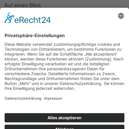
Auf einen Blick
Forschung
Bibliothek/Archiv
Musikalien-Leihmaterial
Publikationen
Links
Aktuelles
06.02.25
Neuer Telemann-Konferenzbericht erschienen
11.12.24
Prof. Dr. Wolfgang Hirschmann erhält den Georg-Philipp-
Telemann-Preis 2025
23.04.24
Telemann-Zentrum zu Gast in Brüssel
Veranstaltungen