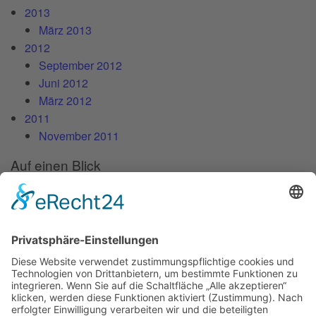
2013
März 2013
2012
September 2012
Juni 2012
März 2012
2011
November 2011
Auf einen Blick
Forschung
Bibliothek/Archiv
Musikalien-Leihmaterial
Publikationen
Links
Aktuelles