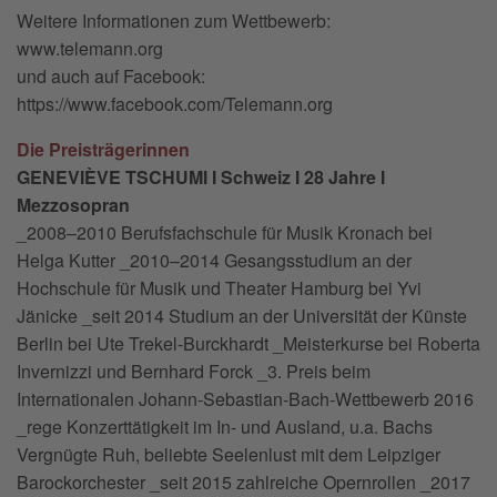
Weitere Informationen zum Wettbewerb:
www.telemann.org
und auch auf Facebook:
https://www.facebook.com/Telemann.org
Die Preisträgerinnen
GENEVIÈVE TSCHUMI I Schweiz I 28 Jahre I
Mezzosopran
_2008–2010 Berufsfachschule für Musik Kronach bei
Helga Kutter _2010–2014 Gesangsstudium an der
Hochschule für Musik und Theater Hamburg bei Yvi
Jänicke _seit 2014 Studium an der Universität der Künste
Berlin bei Ute Trekel-Burckhardt _Meisterkurse bei Roberta
Invernizzi und Bernhard Forck _3. Preis beim
Internationalen Johann-Sebastian-Bach-Wettbewerb 2016
_rege Konzerttätigkeit im In- und Ausland, u.a. Bachs
Vergnügte Ruh, beliebte Seelenlust mit dem Leipziger
Barockorchester _seit 2015 zahlreiche Opernrollen _2017