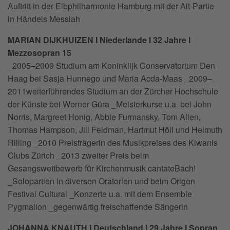
Auftritt in der Elbphilharmonie Hamburg mit der Alt-Partie
in Händels Messiah
MARIAN DIJKHUIZEN I Niederlande I 32 Jahre I
Mezzosopran 15
_2005–2009 Studium am Koninklijk Conservatorium Den
Haag bei Sasja Hunnego und Maria Acda-Maas _2009–
2011weiterführendes Studium an der Zürcher Hochschule
der Künste bei Werner Güra _Meisterkurse u.a. bei John
Norris, Margreet Honig, Abbie Furmansky, Tom Allen,
Thomas Hampson, Jill Feldman, Hartmut Höll und Helmuth
Rilling _2010 Preisträgerin des Musikpreises des Kiwanis
Clubs Zürich _2013 zweiter Preis beim
Gesangswettbewerb für Kirchenmusik cantateBach!
_Solopartien in diversen Oratorien und beim Origen
Festival Cultural _Konzerte u.a. mit dem Ensemble
Pygmalion _gegenwärtig freischaffende Sängerin
JOHANNA KNAUTH I Deutschland I 29 Jahre I Sopran