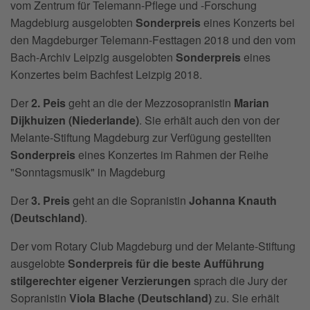
vom Zentrum für Telemann-Pflege und -Forschung
Magdebiurg ausgelobten
Sonderpreis
eines Konzerts bei
den Magdeburger Telemann-Festtagen 2018 und den vom
Bach-Archiv Leipzig ausgelobten
Sonderpreis
eines
Konzertes beim Bachfest Leizpig 2018.
Der
2. Peis
geht an die der Mezzosopranistin
Marian
Dijkhuizen (Niederlande)
. Sie erhält auch den von der
Melante-Stiftung Magdeburg zur Verfügung gestellten
Sonderpreis
eines Konzertes im Rahmen der Reihe
"Sonntagsmusik" in Magdeburg
Der
3. Preis
geht an die Sopranistin
Johanna Knauth
(Deutschland)
.
Der vom Rotary Club Magdeburg und der Melante-Stiftung
ausgelobte
Sonderpreis für die beste Aufführung
stilgerechter eigener Verzierungen
sprach die Jury der
Sopranistin
Viola Blache (Deutschland)
zu. Sie erhält