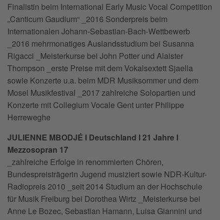
Finalistin beim International Early Music Vocal Competition
„Canticum Gaudium“ _2016 Sonderpreis beim
Internationalen Johann-Sebastian-Bach-Wettbewerb
_2016 mehrmonatiges Auslandsstudium bei Susanna
Rigacci _Meisterkurse bei John Potter und Alaister
Thompson _erste Preise mit dem Vokalsextett Sjaella
sowie Konzerte u.a. beim MDR Musiksommer und dem
Mosel Musikfestival _2017 zahlreiche Solopartien und
Konzerte mit Collegium Vocale Gent unter Philippe
Herreweghe
JULIENNE MBODJÉ I Deutschland I 21 Jahre I
Mezzosopran 17
_zahlreiche Erfolge in renommierten Chören,
Bundespreisträgerin Jugend musiziert sowie NDR-Kultur-
Radiopreis 2010 _seit 2014 Studium an der Hochschule
für Musik Freiburg bei Dorothea Wirtz _Meisterkurse bei
Anne Le Bozec, Sebastian Hamann, Luisa Giannini und