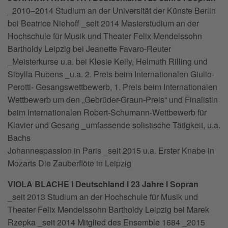
_2010–2014 Studium an der Universität der Künste Berlin
bei Beatrice Niehoff _seit 2014 Masterstudium an der
Hochschule für Musik und Theater Felix Mendelssohn
Bartholdy Leipzig bei Jeanette Favaro-Reuter
_Meisterkurse u.a. bei Klesie Kelly, Helmuth Rilling und
Sibylla Rubens _u.a. 2. Preis beim Internationalen Giulio-
Perotti- Gesangswettbewerb, 1. Preis beim Internationalen
Wettbewerb um den „Gebrüder-Graun-Preis“ und Finalistin
beim Internationalen Robert-Schumann-Wettbewerb für
Klavier und Gesang _umfassende solistische Tätigkeit, u.a.
Bachs
Johannespassion in Paris _seit 2015 u.a. Erster Knabe in
Mozarts Die Zauberflöte in Leipzig
VIOLA BLACHE I Deutschland I 23 Jahre I Sopran
_seit 2013 Studium an der Hochschule für Musik und
Theater Felix Mendelssohn Bartholdy Leipzig bei Marek
Rzepka _seit 2014 Mitglied des Ensemble 1684 _2015