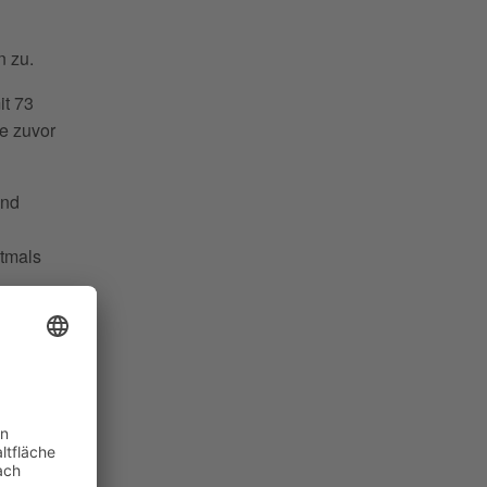
n zu.
it 73
e zuvor
und
tmals
,
 2015),
cker
es
e junge