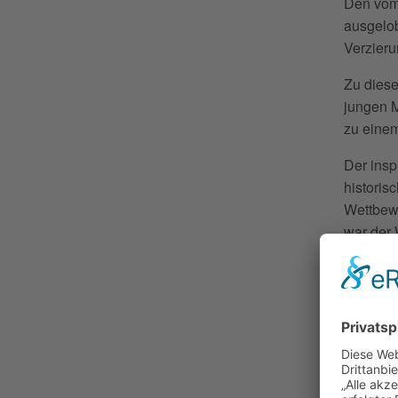
Den vom
ausgelob
Verzieru
Zu diese
jungen M
zu eine
Der insp
historis
Wettbew
war der 
Blockflö
ausgesc
Die Besu
11 Uhr, 
Kammerm
Wettbew