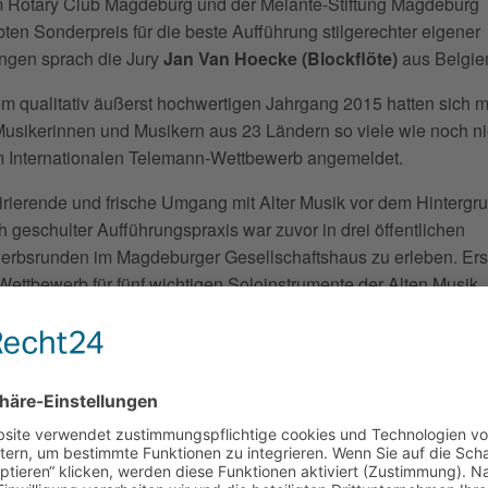
 Rotary Club Magdeburg und der Melante-Stiftung Magdeburg
ten Sonderpreis für die beste Aufführung stilgerechter eigener
ngen sprach die Jury
Jan Van Hoecke (Blockflöte)
aus Belgie
m qualitativ äußerst hochwertigen Jahrgang 2015 hatten sich m
usikerinnen und Musikern aus 23 Ländern so viele wie noch ni
m Internationalen Telemann-Wettbewerb angemeldet.
irierende und frische Umgang mit Alter Musik vor dem Hintergr
ch geschulter Aufführungspraxis war zuvor in drei öffentlichen
erbsrunden im Magdeburger Gesellschaftshaus zu erleben. Ers
Wettbewerb für fünf wichtigen Soloinstrumente der Alten Musik,
te, Traversflöte, Barockoboe, Barockvioline und Viola da gamba
hrieben worden.
cher des Preisträgerkonzertes am morgigen Sonntag (15. März
werden sich von der beeindruckenden klanglichen Vielfalt baro
usik und vom außerordentlich hohen künstlerischen Niveau d
erbs überzeugen können. Sie hören und erleben hochmotiviert