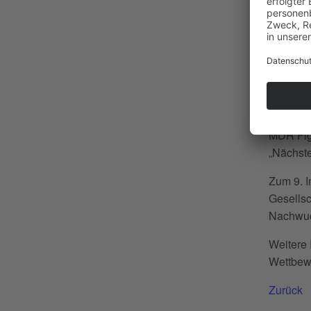
Interpre
gemeinsa
Preise w
Haseloff
Vizepräs
Anhalt u
Preise s
MDR Fig
„Nächste
Zum 9. I
Gesellsc
Nachwuch
Weitere 
Wettbew
Zurück