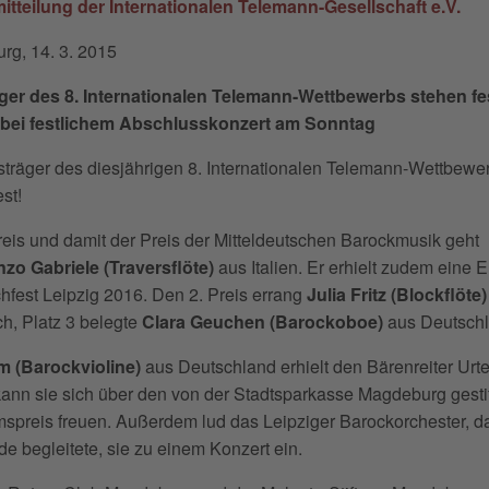
itteilung der Internationalen Telemann-Gesellschaft e.V.
rg, 14. 3. 2015
äger des 8. Internationalen Telemann-Wettbewerbs stehen fe
bei festlichem Abschlusskonzert am Sonntag
sträger des diesjährigen 8. Internationalen Telemann-Wettbewe
st!
reis und damit der Preis der Mitteldeutschen Barockmusik geht
zo Gabriele
(Traversflöte)
aus Italien. Er erhielt zudem eine 
fest Leipzig 2016. Den 2. Preis errang
Julia Fritz (Blockflöte)
ch, Platz 3 belegte
Clara Geuchen (Barockoboe)
aus Deutschl
m (Barockvioline)
aus Deutschland erhielt den Bärenreiter Urte
nn sie sich über den von der Stadtsparkasse Magdeburg gesti
spreis freuen. Außerdem lud das Leipziger Barockorchester, d
de begleitete, sie zu einem Konzert ein.