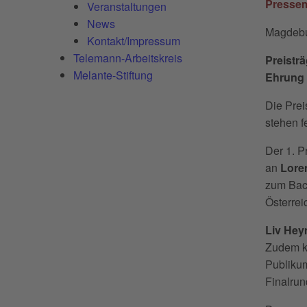
Pressem
Veranstaltungen
News
Magdebu
Kontakt/Impressum
Telemann-Arbeitskreis
Preistr
Melante-Stiftung
Ehrung 
Die Prei
stehen fe
Der 1. P
an
Loren
zum Bach
Österrei
Liv Hey
Zudem ka
Publikum
Finalrun