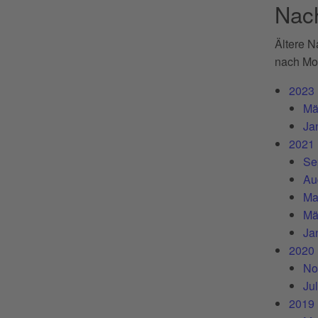
Nach
Ältere N
nach Mon
2023
Mä
Ja
2021
Se
Au
Ma
Mä
Ja
2020
No
Ju
2019