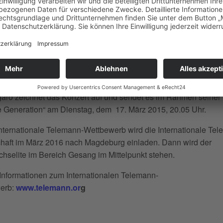
ten, die Ausschnitte aus ihrem Wettbewerbsrepertoire präsentie
m mit dem Leipziger Barockorchester musizieren. Die Verleih
erden der Schirmherr des Wettbewerbs, Ministerpräsident Dr. R
, Magdeburgs Oberbürgermeister Dr. Lutz Trümper und die
identin des Vereins Mitteldeutsche Barockmusik in Sachsen, 
nd Thüringen e. V., Prof. Eszter Fontana, sowie weitere Vertrete
tiftenden Institutionen vornehmen.
aro zeichnet das Konzert auf und sendet es im Rahmen seiner
 Generation“ am Dienstag, dem 17. März 2015, 20.05 Uhr.
nternationale Telemann-Wettbewerb wird die Internationale Te
haft im März 2016 nach Magdeburg einladen. Dann wird der
selite im Bereich Gesang im Mittelpunkt stehen.
Informationen zum Internationalen Telemann-
erb:
www.telemann.or
g