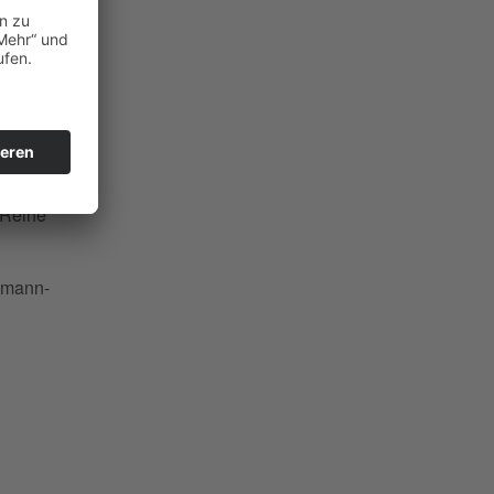
ren und
ung der
einer
Sachsen-
r der
 Reihe
lemann-