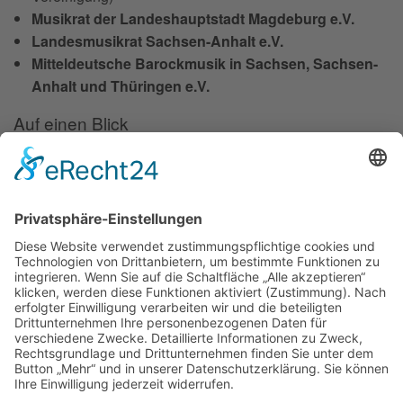
Musikrat der Landeshauptstadt Magdeburg e.V.
Landesmusikrat Sachsen-Anhalt e.V.
Mitteldeutsche Barockmusik in Sachsen, Sachsen-
Anhalt und Thüringen e.V.
Auf einen Blick
Forschung
Bibliothek/Archiv
Musikalien-Leihmaterial
Publikationen
Links
Aktuelles
06.02.25
Neuer Telemann-Konferenzbericht erschienen
11.12.24
Prof. Dr. Wolfgang Hirschmann erhält den Georg-Philipp-