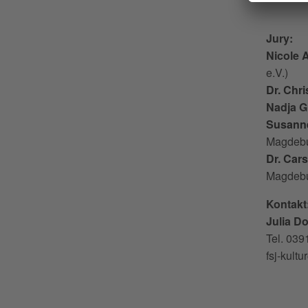
Jury:
Nicole 
e.V.)
Dr. Chr
Nadja G
Susanne
Magdebu
Dr. Car
Magdebu
Kontakt
Julia D
Tel. 03
fsj-kult