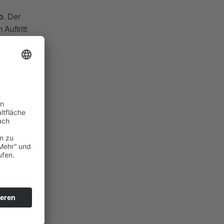
o
. Der
Auftritt
n 13.00
n