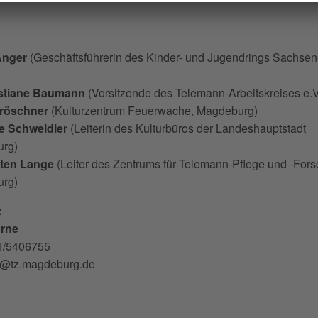
Anger
(Geschäftsführerin des Kinder- und Jugendrings Sachsen
istiane Baumann
(Vorsitzende des Telemann-Arbeitskreises e.V
röschner
(Kulturzentrum Feuerwache, Magdeburg)
 Schweidler
(Leiterin des Kulturbüros der Landeshauptstadt
rg)
sten Lange
(Leiter des Zentrums für Telemann-Pflege und -For
rg)
:
orne
91/5406755
ur@tz.magdeburg.de