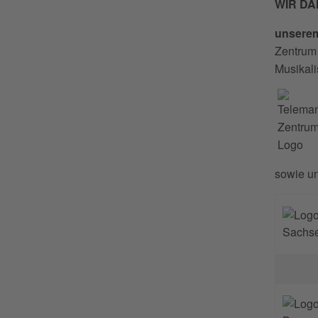
WIR D
unserem
Zentrum
Musikal
sowie un