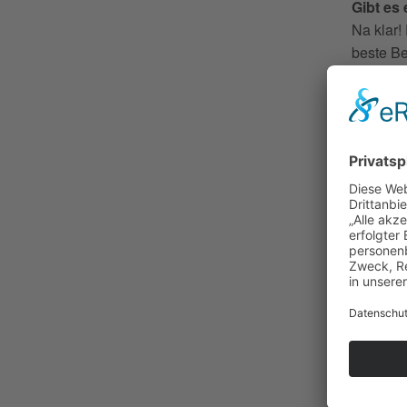
Gibt es
Na klar!
beste Be
vor Jury
Präsent
Die sech
und 18.0
Mitmach
Und nich
Neuer A
Jubelnd
Reipsch