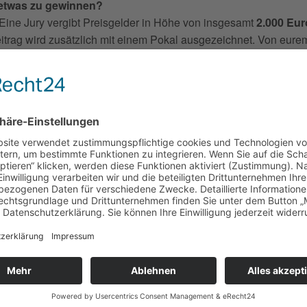
 etwas zu gewinnen?
 Eine Jury vergibt Preisgelder in Höhe von insgesamt
2.000 Eur
itrag wird zusätzlich mit einem Pokal ausgezeichnet. Von eurem 
 und Publikum erhaltet ihr einen Videomitschnitt.
ation:
s besten Wettbewerbsbeiträge werden am 9. Juli 2015 zwische
0 Uhr im Allee-Center Magdeburg präsentiert.
en lohnt sich also!
t vergessen:
nmeldeschluss ist der 26. Juni 2015
e TelemannKIDS beim Wettbewerb 2013 (Foto: (c) Ralph-Jürge
)