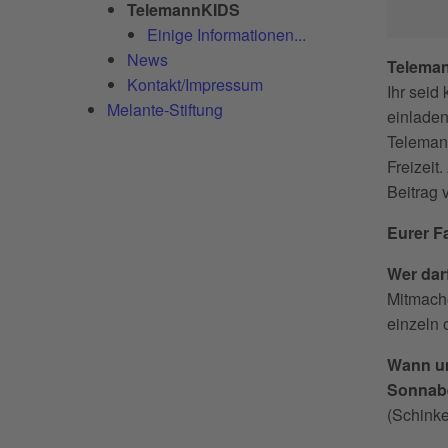
TelemannKIDS
Einige Informationen...
News
Teleman
Kontakt/Impressum
Ihr seid
Melante-Stiftung
einladen
Telemann
Freizeit
Beitrag
Eurer F
Wer dar
Mitmache
einzeln 
Wann un
Sonnabe
(Schinke