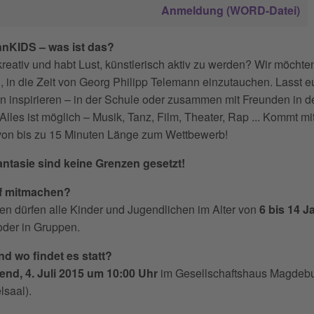
Anmeldung (WORD-Datei)
nKIDS – was ist das?
 kreativ und habt Lust, künstlerisch aktiv zu werden? Wir möcht
, in die Zeit von Georg Philipp Telemann einzutauchen. Lasst 
 inspirieren – in der Schule oder zusammen mit Freunden in d
. Alles ist möglich – Musik, Tanz, Film, Theater, Rap ... Kommt m
 von bis zu 15 Minuten Länge zum Wettbewerb!
antasie sind keine Grenzen gesetzt!
f mitmachen?
n dürfen alle Kinder und Jugendlichen im Alter von
6 bis 14 J
oder in Gruppen.
d wo findet es statt?
nd, 4. Juli 2015 um 10:00 Uhr
im Gesellschaftshaus Magdeb
lsaal).