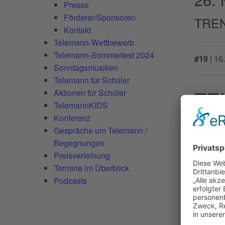
Presse
Förderer/Sponsoren
TREN
Kontakt
Telemann-Wettbewerb
Telemann-Sommerfest 2024
#19
|
16
Sonntagsmusiken
Telemann für Schüler
TE
Aktionen für Schüler
TelemannKIDS
Konferenz
Eine cho
Gespräche um Telemann /
Begegnungen
Preisverleihung
Termine im Überblick
Europa 
Podcasts
Ausf
Ensemb
Maria C