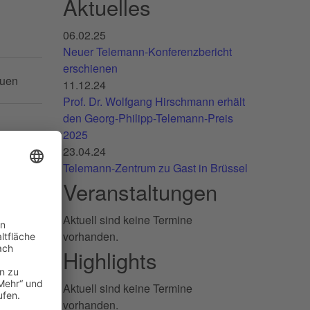
Aktuelles
06.02.25
Neuer Telemann-Konferenzbericht
erschienen
auen
11.12.24
Prof. Dr. Wolfgang Hirschmann erhält
den Georg-Philipp-Telemann-Preis
2025
23.04.24
Telemann-Zentrum zu Gast in Brüssel
n
Veranstaltungen
Aktuell sind keine Termine
vorhanden.
Highlights
Aktuell sind keine Termine
vorhanden.