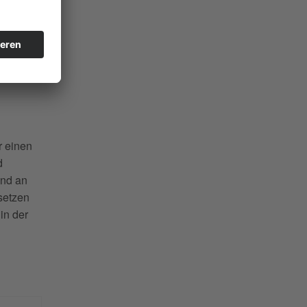
r einen
d
und an
setzen
 in der