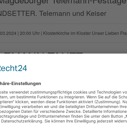
DSETTER. Telemann und Keiser
.03.2024 | 20:00 Uhr
| Klosterkirche im Kloster Unser Lieben Fr
LEMANN TANZT
reographische Fantasie nach Musik von Georg Phillip Teleman
Danzante ©Vincenzo Laera
ührende
le Europa Danzante
olusi
Tanz & Choreografie