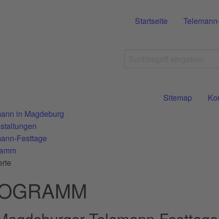
Startseite
Telemann
Sitemap
Ko
ann in Magdeburg
staltungen
ann-Festtage
ramm
rte
OGRAMM
 Magdeburger Telemann-Festtage