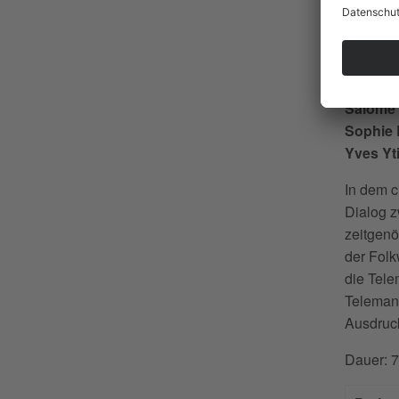
Anne Fr
Mira La
Vladimi
Marco G
Salome
Sophie 
Yves Yt
In dem c
Dialog z
zeitgenö
der Folk
die Tel
Teleman
Ausdruck
Dauer: 