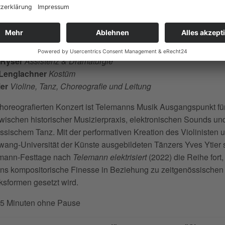
eitag
Traversflöte
nge
Cembalo
r Waltham
Violoncello & Viola da gamba
irardin
Elektronik
 Ryser
Assistenz & Dramaturgie
Lenglachner
Kostüm
ier
Violine, Tanz, Choreografie und Leitung
horeografierten Konzert ist Telemanns Musik Ausgangspunkt fü
wischen historischer Musizierpraxis, elektronischen Sounds un
ssischem Tanz. Mit der performativen Kreation des Violinisten 
wang-Universität der Künste ausgebildeten Tänzers Yves Ytier 
emann-Festtage nach
Telemann elektrisiert
(2022) die Reihe fort,
ns kompositorische Finesse in Beziehung zu zeitgenössischen
sformen gesetzt wird.
75 Minuten ohne Pause