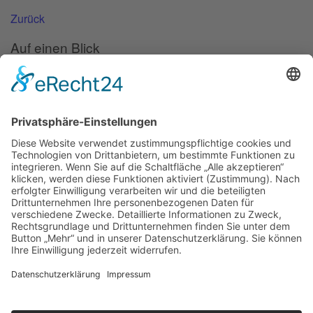
Zurück
Auf einen Blick
Forschung
Bibliothek/Archiv
Musikalien-Leihmaterial
Publikationen
Links
Aktuelles
06.02.25
Neuer Telemann-Konferenzbericht erschienen
11.12.24
Prof. Dr. Wolfgang Hirschmann erhält den Georg-Philipp-
Telemann-Preis 2025
23.04.24
Telemann-Zentrum zu Gast in Brüssel