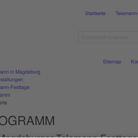
Startseite
Telemann
Sitemap
Ko
ann in Magdeburg
staltungen
ann-Festtage
ramm
rte
OGRAMM
 Magdeburger Telemann-Festtage