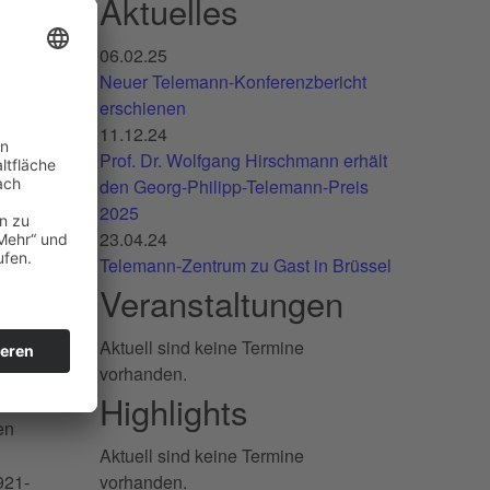
Aktuelles
06.02.25
Neuer Telemann-Konferenzbericht
erschienen
11.12.24
Prof. Dr. Wolfgang Hirschmann erhält
den Georg-Philipp-Telemann-Preis
2025
N
23.04.24
Telemann-Zentrum zu Gast in Brüssel
Veranstaltungen
Aktuell sind keine Termine
vorhanden.
Highlights
Aktuell sind keine Termine
921-
vorhanden.