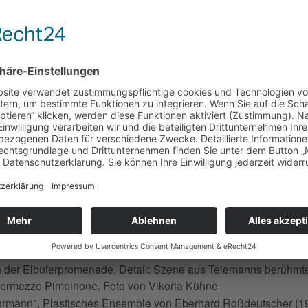
DSETTER. Telemann und Keiser
 Extra
|
15.03.2024 | 11:00 Uhr
| Treffpunkt: Tourist-Information
urg
F TELEMANNS SPURE
RCH MAGDEBURG
rung
hrmann", Plastisches Ensemble von Eberhard Roßdeutscher (1