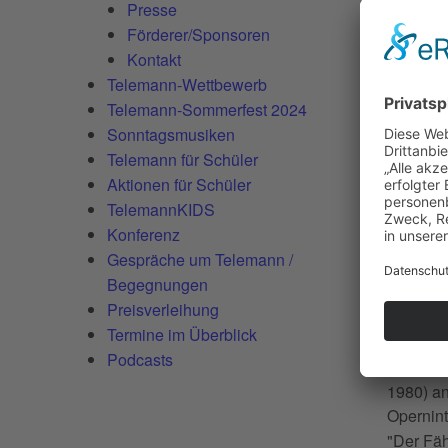
Presse
Förderer/Sponsoren
TREN
Kontakt
Telemann-Wettbewerb
Telemann-Sommerfest 2024
Festival
Sonntagsmusiken
Magdeb
Telemann für Schüler
Aktionen für Schüler
AU
TelemannKIDS
Konferenz
Gespräche um Telemann /
DU
Begegnungen
Preisverleihung
Stadtfüh
Termine im Überblick
Podcasts
"Der Fä