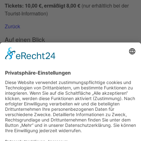
Tickets: 10,00 €, ermäßigt 8,00 €
(nur erhältlich bei der
Tourist-Information)
Zurück
Auf einen Blick
Forschung
Bibliothek/Archiv
Musikalien-Leihmaterial
Publikationen
Links
Aktuelles
06.02.25
Neuer Telemann-Konferenzbericht erschienen
11.12.24
Prof. Dr. Wolfgang Hirschmann erhält den Georg-Philipp-