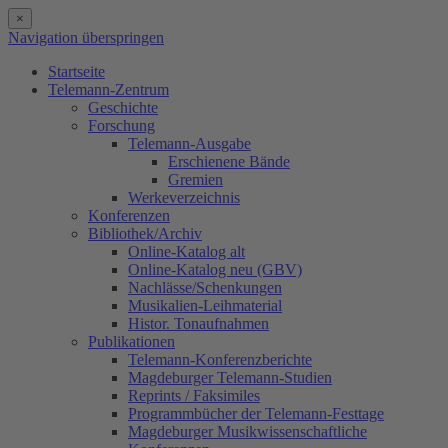
×
Navigation überspringen
Startseite
Telemann-Zentrum
Geschichte
Forschung
Telemann-Ausgabe
Erschienene Bände
Gremien
Werkeverzeichnis
Konferenzen
Bibliothek/Archiv
Online-Katalog alt
Online-Katalog neu (GBV)
Nachlässe/Schenkungen
Musikalien-Leihmaterial
Histor. Tonaufnahmen
Publikationen
Telemann-Konferenzberichte
Magdeburger Telemann-Studien
Reprints / Faksimiles
Programmbücher der Telemann-Festtage
Magdeburger Musikwissenschaftliche