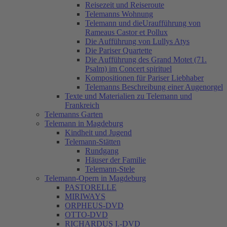
Reisezeit und Reiseroute
Telemanns Wohnung
Telemann und dieUraufführung von
Rameaus Castor et Pollux
Die Aufführung von Lullys Atys
Die Pariser Quartette
Die Aufführung des Grand Motet (71.
Psalm) im Concert spirituel
Kompositionen für Pariser Liebhaber
Telemanns Beschreibung einer Augenorgel
Texte und Materialien zu Telemann und
Frankreich
Telemanns Garten
Telemann in Magdeburg
Kindheit und Jugend
Telemann-Stätten
Rundgang
Häuser der Familie
Telemann-Stele
Telemann-Opern in Magdeburg
PASTORELLE
MIRIWAYS
ORPHEUS-DVD
OTTO-DVD
RICHARDUS I.-DVD