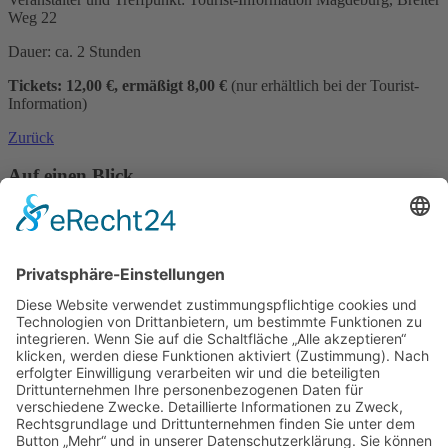
Weg 22
Dauer: ca. 2 Stunden
Tickets: 12,00 €, ermäßigt 8,00 €
(nur erhältlich bei der Tourist-
Information)
Zurück
Auf einen Blick
Navigation überspringen
Forschung
Bibliothek/Archiv
Musikalien-Leihmaterial
Publikationen
Links
Aktuelles
06.02.25
Neuer Telemann-Konferenzbericht erschienen
11.12.24