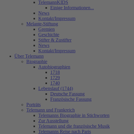
TelemannKIDS
Einige Informationen...
News
Kontakt/Impressum
Melante-Stiftung
Gremien
Geschichte
Stifter & Zustifter
News
Kontakt/Impressum
Über Telemann
Biographie
Autobiographien
1718
1729
1740
Lebenslauf (1744)
Deutsche Fassung
Französische Fassung
Porträts
Telemann und Frankreich
Telemanns Biographie in Stichworten
Zur Ausstellung
Telemann und die französische Musik
Telemanns Reise nach Paris