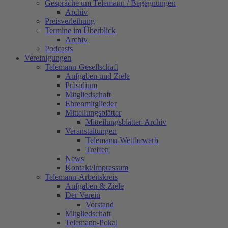
Gespräche um Telemann / Begegnungen
Archiv
Preisverleihung
Termine im Überblick
Archiv
Podcasts
Vereinigungen
Telemann-Gesellschaft
Aufgaben und Ziele
Präsidium
Mitgliedschaft
Ehrenmitglieder
Mitteilungsblätter
Mitteilungsblätter-Archiv
Veranstaltungen
Telemann-Wettbewerb
Treffen
News
Kontakt/Impressum
Telemann-Arbeitskreis
Aufgaben & Ziele
Der Verein
Vorstand
Mitgliedschaft
Telemann‐Pokal