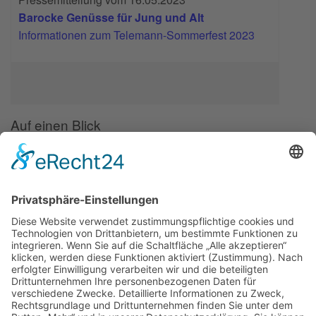
Barocke Genüsse für Jung und Alt
Informationen zum Telemann-Sommerfest 2023
Auf einen Blick
Forschung
Bibliothek/Archiv
Musikalien-Leihmaterial
Publikationen
Links
Aktuelles
06.02.25
Neuer Telemann-Konferenzbericht erschienen