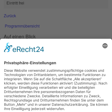
Eintritt frei
Zurück
Programmübersicht
Auf einen Blick
Forschung
Bibliothek/Archiv
Musikalien-Leihmaterial
Publikationen
Links
Aktuelles
06.02.25
Neuer Telemann-Konferenzbericht erschienen
11.12.24