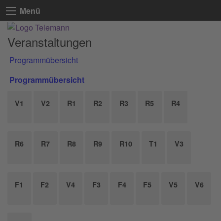
Menü
Veranstaltungen
Programmübersicht
Programmübersicht
V1
V2
R1
R2
R3
R5
R4
R6
R7
R8
R9
R10
T1
V3
F1
F2
V4
F3
F4
F5
V5
V6