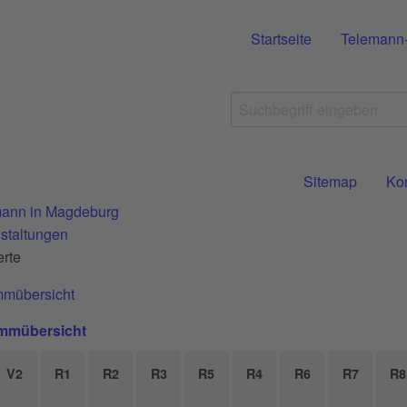
Startseite
Telemann
Sitemap
Ko
ann in Magdeburg
staltungen
rte
mmübersicht
mmübersicht
V2
R1
R2
R3
R5
R4
R6
R7
R8