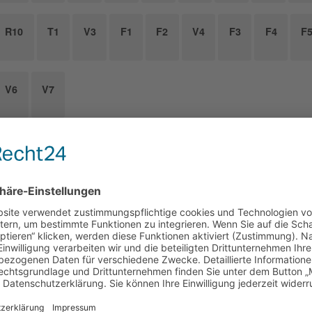
R10
T1
V3
F1
F2
V4
F3
F4
F
V6
V7
6.2023 | 16:30 Uhr
| Gesellschaftshaus
SCHICHTLICHER
NDGANG DURCH DAS
SELLSCHAFTSHAUS