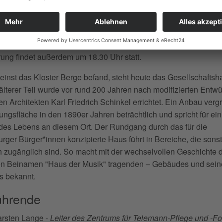
g
r | 60 Minuten
ung findet außerdem um 18.30 Uhr statt.
einst das Kloster Berge befand, steht heute das Gesellschaftsh
lterer Teil wurde vor rund 200 Jahren nach modifizierten Entwü
n Architekten Karl Friedrich Schinkel errichtet. Ein Anbau verg
ungsfläche in den 1890er Jahren beträchtlich und spricht für ein
ndes Lebens an diesem Ort. Der Rundgang durch das für die
ger Bürger*innen konzipierte Haus führt in Bereiche, die sonst
ch zugänglich sind. So macht mit der wechselvollen Geschichte 
en Beinamen "Haus der Musik" tragenden – Gebäudes und sein
s bekannt.
ührende
arsten Lange -
Leiter des Zentrums für Telemann-Pflege und -F