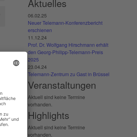
Aktuelles
5
06.02.25
Neuer Telemann-Konferenzbericht
erschienen
11.12.24
Prof. Dr. Wolfgang Hirschmann erhält
den Georg-Philipp-Telemann-Preis
2025
23.04.24
Telemann-Zentrum zu Gast in Brüssel
Veranstaltungen
Aktuell sind keine Termine
vorhanden.
Highlights
Aktuell sind keine Termine
vorhanden.