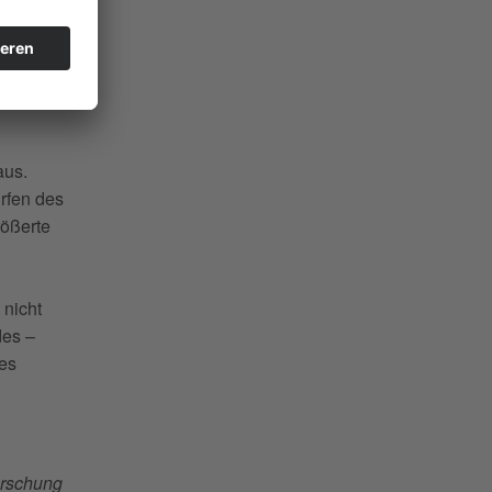
aus.
rfen des
rößerte
 nicht
des –
es
orschung