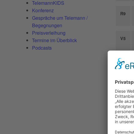
TelemannKIDS
Konferenz
R9
Gespräche um Telemann /
Begegnungen
Preisverleihung
V5
Termine im Überblick
Podcasts
F2
|
24.0
GE
RU
GE