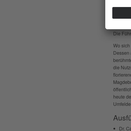
Führun
16.30 Uh
Die Führ
Wo sich 
Dessen ä
berühmte
die Nutz
floriere
Magdebur
öffentli
heute d
Umfelde
Ausf
Dr. C