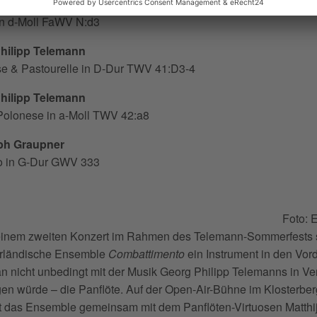
Friedrich Fasch
in d-Moll FaWV N:d3
hilipp Telemann
se & Pastourelle in D-Dur TWV 41:D3-4
hilipp Telemann
Polonese in a-Moll TWV 42:a8
ph Graupner
o in G-Dur GWV 333
Foto: 
einem zweiten Konzert im Rahmen des Telemann-Sommerfests st
rländische Ensemble
Combattimento
ein Instrument in den Vor
n nicht unbedingt mit der Musik Georg Philipp Telemanns in V
gen würde – die Panflöte. Auf der Open-Air-Bühne im Klosterbe
t das Ensemble gemeinsam mit dem Panflöten-Virtuosen Matthi