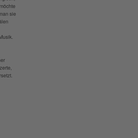
 möchte
 man sie
älen
n
Musik.
her
erte,
setzt.