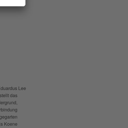
Eduardus Lee
ellt das
dergrund,
erbindung
rgegarten
js Koene