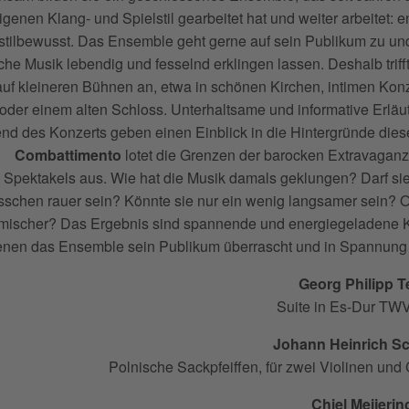
genen Klang- und Spielstil gearbeitet hat und weiter arbeitet: e
, stilbewusst. Das Ensemble geht gerne auf sein Publikum zu u
che Musik lebendig und fesselnd erklingen lassen. Deshalb triff
 auf kleineren Bühnen an, etwa in schönen Kirchen, intimen Kon
oder einem alten Schloss. Unterhaltsame und informative Erlä
nd des Konzerts geben einen Einblick in die Hintergründe dies
Combattimento
lotet die Grenzen der barocken Extravagan
Spektakels aus. Wie hat die Musik damals geklungen? Darf sie 
sschen rauer sein? Könnte sie nur ein wenig langsamer sein? 
mischer? Das Ergebnis sind spannende und energiegeladene K
enen das Ensemble sein Publikum überrascht und in Spannung 
Georg Philipp 
Suite in Es-Dur TWV
Johann Heinrich S
Polnische Sackpfeiffen, für zwei Violinen und
Chiel Meijerin