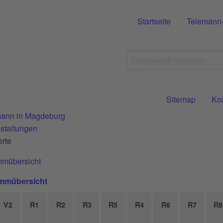
Startseite
Telemann
Sitemap
Ko
ann in Magdeburg
staltungen
rte
mmübersicht
mmübersicht
V2
R1
R2
R3
R5
R4
R6
R7
R8