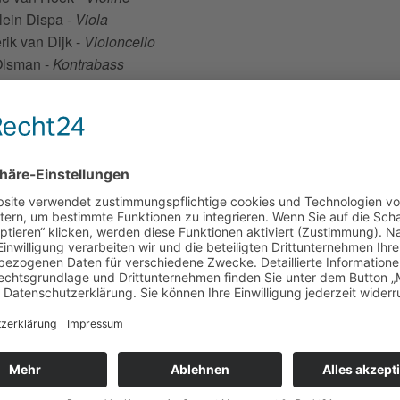
lein Dispa -
Viola
rik van Dijk -
Violoncello
Olsman -
Kontrabass
 Leupold -
Theorbe
r Dirksen -
Cembalo
r Klaassens -
Oboe und Oboe d’amore
ramm
hilipp Telemann
n Es-Dur TWV 55: Es2
Heinrich Schmelzer
e Sackpfeiffen, für zwei Violinen und Continuo
ijering (*1954)
ating Final Farewells
, für Panflöte, Oboe, Cembalo, Theorbe 
r (2020)