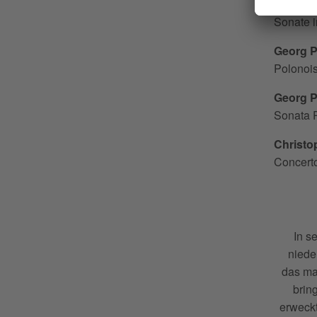
Johann 
Sonate 
Georg P
Polonoi
Georg P
Sonata 
Christo
Concert
In s
niede
das ma
brin
erweck