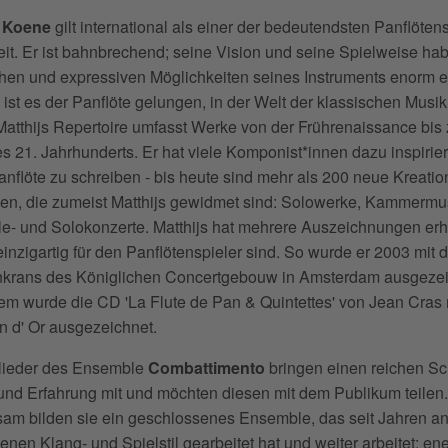
s Koene
gilt international als einer der bedeutendsten Panflöten
eit. Er ist bahnbrechend; seine Vision und seine Spielweise ha
hen und expressiven Möglichkeiten seines Instruments enorm er
ist es der Panflöte gelungen, in der Welt der klassischen Musi
Matthijs Repertoire umfasst Werke von der Frührenaissance bis 
s 21. Jahrhunderts. Er hat viele Komponist*innen dazu inspirier
Panflöte zu schreiben - bis heute sind mehr als 200 neue Kreati
en, die zumeist Matthijs gewidmet sind: Solowerke, Kammermu
- und Solokonzerte. Matthijs hat mehrere Auszeichnungen erh
 einzigartig für den Panflötenspieler sind. So wurde er 2003 mit
nkrans des Königlichen Concertgebouw in Amsterdam ausgezei
em wurde die CD 'La Flute de Pan & Quintettes' von Jean Cras
 d' Or ausgezeichnet.
glieder des Ensemble
Combattimento
bringen einen reichen Sc
nd Erfahrung mit und möchten diesen mit dem Publikum teilen.
am bilden sie ein geschlossenes Ensemble, das seit Jahren a
enen Klang- und Spielstil gearbeitet hat und weiter arbeitet: en