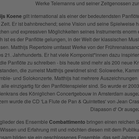
Werke Telemanns und seiner Zeitgenossen zu
ijs Koene
gilt international als einer der bedeutendsten Panflöt
 Zeit. Er ist bahnbrechend; seine Vision und seine Spielweise 
chen und expressiven Möglichkeiten seines Instruments enorm e
 ist es der Panflöte gelungen, in der Welt der klassischen Mus
ssen. Matthijs Repertoire umfasst Werke von der Frührenaissanc
s 21. Jahrhunderts. Er hat viele Komponist*innen dazu inspirier
 die Panflöte zu schreiben - bis heute sind mehr als 200 neue K
standen, die zumeist Matthijs gewidmet sind: Solowerke, Kam
ble- und Solokonzerte. Matthijs hat mehrere Auszeichnungen 
 alle einzigartig für den Panflötenspieler sind. So wurde er 200
denkrans des Königlichen Concertgebouw in Amsterdam ausgez
zem wurde die CD 'La Flute de Pan & Quintettes' von Jean Cra
Diapason d' Or ausge
tglieder des Ensemble
Combattimento
bringen einen reichen 
Wissen und Erfahrung mit und möchten diesen mit dem Publiku
sam bilden sie ein geschlossenes Ensemble, das seit Jahren 