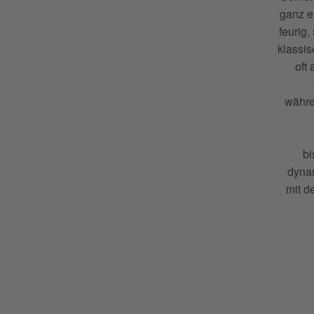
ganz ei
feurig
klassis
oft
währe
bi
dyna
mit d