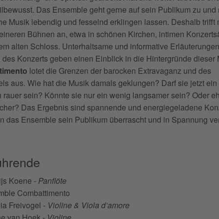
stilbewusst. Das Ensemble geht gerne auf sein Publikum zu und
he Musik lebendig und fesselnd erklingen lassen. Deshalb trifft
kleineren Bühnen an, etwa in schönen Kirchen, intimen Konzerts
em alten Schloss. Unterhaltsame und informative Erläuterunge
des Konzerts geben einen Einblick in die Hintergründe dieser 
timento
lotet die Grenzen der barocken Extravaganz und des
ls aus. Wie hat die Musik damals geklungen? Darf sie jetzt ein
 rauer sein? Könnte sie nur ein wenig langsamer sein? Oder e
cher? Das Ergebnis sind spannende und energiegeladene Konz
n das Ensemble sein Publikum überrascht und in Spannung ver
ührende
ijs Koene -
Panflöte
mble Combattimento
ia Freivogel -
Violine & Viola d’amore
ne van Hoek -
Violine