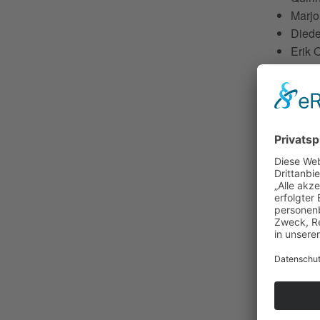
Marjo
Diede
Erik 
Sören
Piete
Arthu
Prog
Georg P
Suite i
Johann 
Polnisch
Chiel Me
Contempl
Streiche