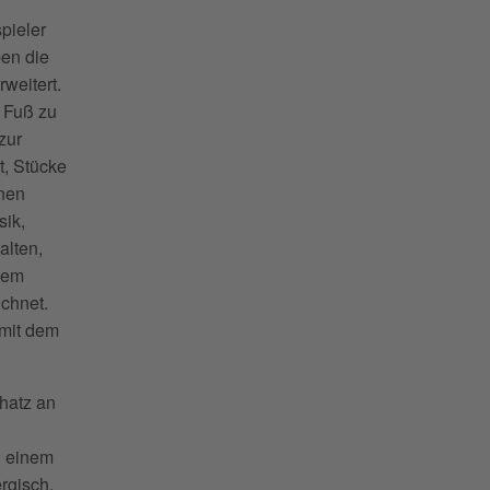
spieler
ben die
weitert.
k Fuß zu
zur
t, Stücke
onen
sik,
alten,
 dem
chnet.
 mit dem
hatz an
n einem
ergisch,