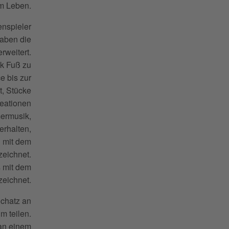
m Leben.
enspieler
haben die
rweitert.
ik Fuß zu
e bis zur
t, Stücke
reationen
mermusik,
erhalten,
3 mit dem
eichnet.
s mit dem
zeichnet.
Schatz an
m teilen.
an einem