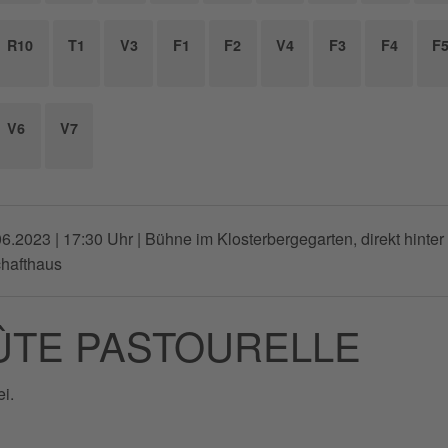
R10
T1
V3
F1
F2
V4
F3
F4
F
V6
V7
06.2023 | 17:30 Uhr
| Bühne im Klosterbergegarten, direkt hinte
chafthaus
ÛTE PASTOURELLE
ei.