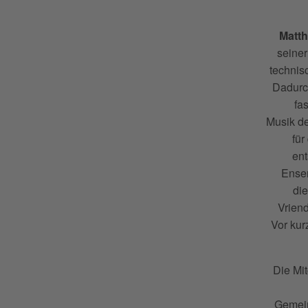
Matth
seiner
technis
Dadurch
fa
Musik de
für
ent
Ensem
die
Vrien
Vor kur
Die Mi
Gemein