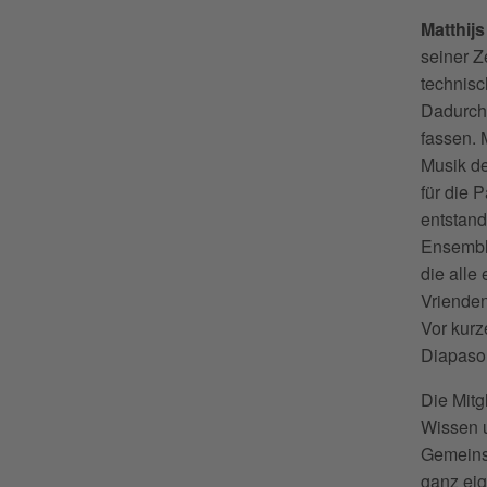
Matthij
seiner Z
technisc
Dadurch 
fassen. 
Musik de
für die 
entstand
Ensemble
die alle
Vriende
Vor kurz
Diapason
Die Mit
Wissen u
Gemeins
ganz eig