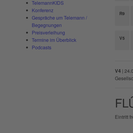
TelemannKIDS
Konferenz
R9
Gespräche um Telemann /
Begegnungen
Preisverleihung
V5
Termine im Überblick
Podcasts
V4
|
24.
Gesells
FL
Eintritt fr