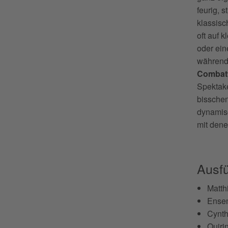
feurig, 
klassisc
oft auf 
oder ein
während 
Combat
Spektake
bisschen
dynamis
mit dene
Ausf
Matth
Ense
Cynth
Quiri