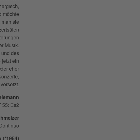
nergisch,
nd möchte
t man sie
zertsälen
uterungen
er Musik.
z und des
jetzt ein
Oder eher
onzerte,
versetzt.
Telemann
 55: Es2
chmelzer
 Continuo
g (*1954)