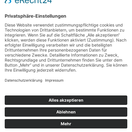
Forschung
Bibliothek/Archiv
Musikalien-Leihmaterial
Publikationen
Links
Aktuelles
06.02.25
Neuer Telemann-Konferenzbericht erschienen
11.12.24
Prof. Dr. Wolfgang Hirschmann erhält den Georg-Philipp-
Telemann-Preis 2025
23.04.24
Telemann-Zentrum zu Gast in Brüssel
Veranstaltungen
Aktuell sind keine Termine vorhanden.
Highlights
Aktuell sind keine Termine vorhanden.