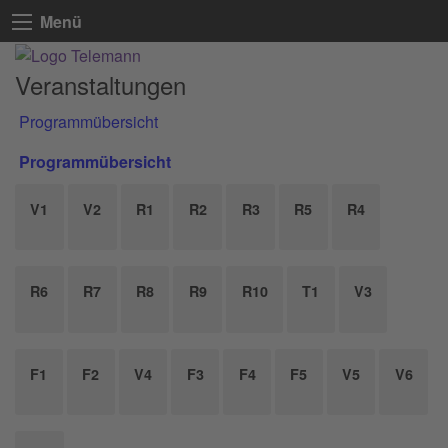
Menü
Veranstaltungen
Programmübersicht
Programmübersicht
V1
V2
R1
R2
R3
R5
R4
R6
R7
R8
R9
R10
T1
V3
F1
F2
V4
F3
F4
F5
V5
V6