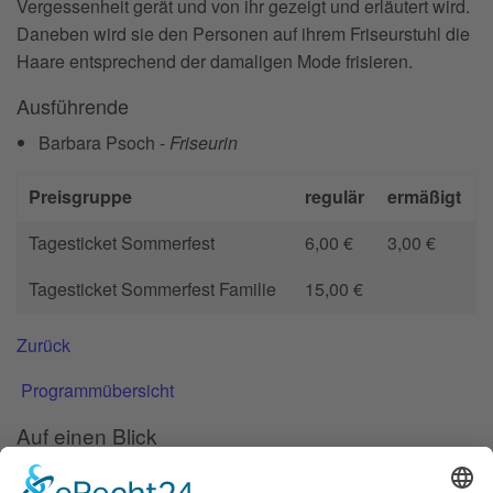
Vergessenheit gerät und von ihr gezeigt und erläutert wird.
Daneben wird sie den Personen auf ihrem Friseurstuhl die
Haare entsprechend der damaligen Mode frisieren.
Ausführende
Barbara Psoch -
Friseurin
Preisgruppe
regulär
ermäßigt
Tagesticket Sommerfest
6,00 €
3,00 €
Tagesticket Sommerfest Familie
15,00 €
Zurück
Programmübersicht
Auf einen Blick