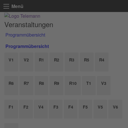
Menü
Veranstaltungen
Programmübersicht
Programmübersicht
V1
V2
R1
R2
R3
R5
R4
R6
R7
R8
R9
R10
T1
V3
F1
F2
V4
F3
F4
F5
V5
V6