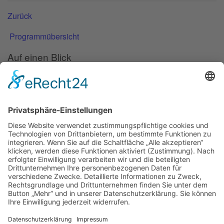
Zurück
Programmübersicht
Auf einen Blick
Forschung
Bibliothek/Archiv
Musikalien-Leihmaterial
Publikationen
Links
Aktuelles
06.02.25
Neuer Telemann-Konferenzbericht erschienen
11.12.24
Prof. Dr. Wolfgang Hirschmann erhält den Georg-Philipp-
Telemann-Preis 2025