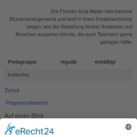
Die Floristin Anja Walter liebt barocke
Blumenarrangements und wird in ihrem Kreativworkshop
zeigen, wie die Gestaltung floraler Anstecker und
Broschen aussehen könnte, die auch Telemann gerne
getragen hätte.
Preisgruppe
regulär
ermäßigt
kostenfrei
Zurück
Programmübersicht
Auf einen Blick
Forschung