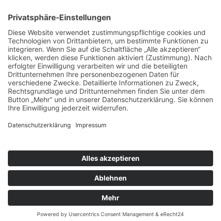
Bibliothek/Archiv
Musikalien-Leihmaterial
Publikationen
Links
Aktuelles
06.02.25
Neuer Telemann-Konferenzbericht erschienen
11.12.24
Prof. Dr. Wolfgang Hirschmann erhält den Georg-Philipp-
Telemann-Preis 2025
23.04.24
Telemann-Zentrum zu Gast in Brüssel
Veranstaltungen
Aktuell sind keine Termine vorhanden.
Highlights
Aktuell sind keine Termine vorhanden.
Cookie-Einstellungen