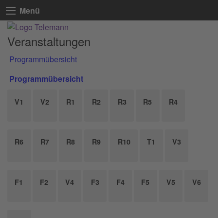
Menü
Veranstaltungen
Programmübersicht
Programmübersicht
V1
V2
R1
R2
R3
R5
R4
R6
R7
R8
R9
R10
T1
V3
F1
F2
V4
F3
F4
F5
V5
V6