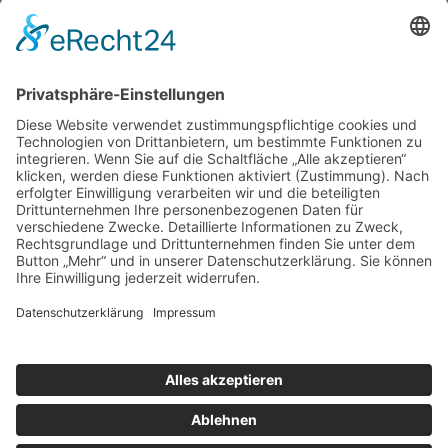
Forschung
Bibliothek/Archiv
Musikalien-Leihmaterial
Publikationen
Links
Aktuelles
06.02.25
Neuer Telemann-Konferenzbericht erschienen
11.12.24
Prof. Dr. Wolfgang Hirschmann erhält den Georg-Philipp-
Telemann-Preis 2025
23.04.24
Telemann-Zentrum zu Gast in Brüssel
Veranstaltungen
Aktuell sind keine Termine vorhanden.
Highlights