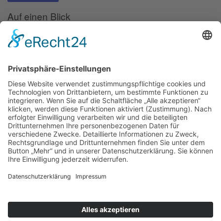
Auf einen Blick
Forschung
Bibliothek/Archiv
Musikalien-Leihmaterial
Publikationen
Links
Aktuelles
06.02.25
Neuer Telemann-Konferenzbericht erschienen
11.12.24
Prof. Dr. Wolfgang Hirschmann erhält den Georg-Philipp-
Telemann-Preis 2025
23.04.24
Telemann-Zentrum zu Gast in Brüssel
Veranstaltungen