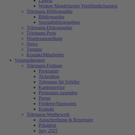
Libretti
Weitere Magdeburger Veröffentlichungen
Telemann-Bibliographie
Bibliographie
Spezialbibliographien
Telemann-Diskographie
Telemann-Preis
Wanderausstellung
News
Termine
Kontakt/Mitarbeiter
Veranstaltungen
Telemann-Festtage
Programm
Ticketshop
Telemann für Schüler
Kartenservice
Programm zusenden
Presse
Förderer/Sponsoren
Kontakt
Telemann-Wettbewerb
Ausschreibung & Repertoire
Präsident
Jury 2025