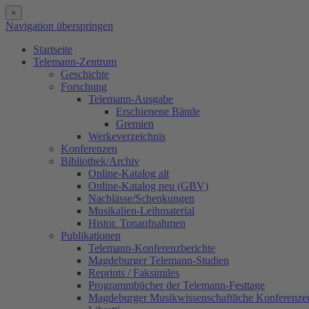
×
Navigation überspringen
Startseite
Telemann-Zentrum
Geschichte
Forschung
Telemann-Ausgabe
Erschienene Bände
Gremien
Werkeverzeichnis
Konferenzen
Bibliothek/Archiv
Online-Katalog alt
Online-Katalog neu (GBV)
Nachlässe/Schenkungen
Musikalien-Leihmaterial
Histor. Tonaufnahmen
Publikationen
Telemann-Konferenzberichte
Magdeburger Telemann-Studien
Reprints / Faksimiles
Programmbücher der Telemann-Festtage
Magdeburger Musikwissenschaftliche Konferenze