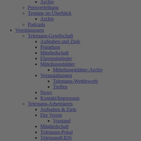
Archiv
Preisverleihung
Termine im Überblick
Archiv
Podcasts
Vereinigungen
Telemann-Gesellschaft
Aufgaben und Ziele
Präsidium
Mitgliedschaft
Ehrenmitglieder
Mitteilungsblätter
Mitteilungsblätter-Archiv
Veranstaltungen
Telemann-Wettbewerb
Treffen
News
Kontakt/Impressum
Telemann-Arbeitskreis
Aufgaben & Ziele
Der Verein
Vorstand
Mitgliedschaft
Telemann‐Pokal
TelemannKIDS