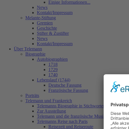
Einige Informationen...
News
Kontakt/Impressum
Melante-Stiftung
Gremien
Geschichte
Stifter & Zustifter
News
Kontakt/Impressum
Über Telemann
Biographie
Autobiographien
1718
1729
1740
Lebenslauf (1744)
Deutsche Fassung
Französische Fassung
Porträts
Telemann und Frankreich
Telemanns Biographie in Stichworten
Zur Ausstellung
Telemann und die französische Musik
Telemanns Reise nach Paris
Reisezeit und Reiseroute