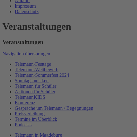
Anfahrt
Impressum
Datenschutz
Veranstaltungen
Veranstaltungen
Navigation überspringen
Telemann-Festtage
Telemann-Wettbewerb
Telemann-Sommerfest 2024
Sonntagsmusiken
Telemann für Schüler
Aktionen für Schüler
TelemannKIDS
Konferenz
Gespräche um Telemann / Begegnungen
Preisverleihung
Termine im Überblick
Podcasts
Telemann in Magdeburg