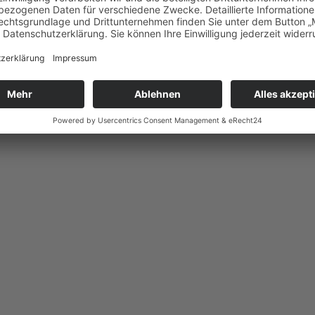
 Castor et Pollux
 im Concert spirituel
h