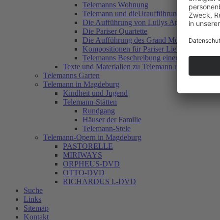
Telemanns Wohnung
Telemann und dieUraufführung von Rameaus
Die Aufführung von Lullys Atys
Die Pariser Quartette
Die Aufführung des Grand Motet (71. Psalm)
Kompositionen für Pariser Liebhaber
Telemanns Beschreibung einer Augenorgel
Texte und Materialien zu Telemann und Frankreic
Telemanns Garten
Telemann in Magdeburg
Kindheit und Jugend
Telemann-Stätten
Rundgang
Häuser der Familie
Telemann-Stele
Telemann-Opern in Magdeburg
PASTORELLE
MIRIWAYS
ORPHEUS-DVD
OTTO-DVD
RICHARDUS I.-DVD
Suche
Links
Sitemap
Kontakt