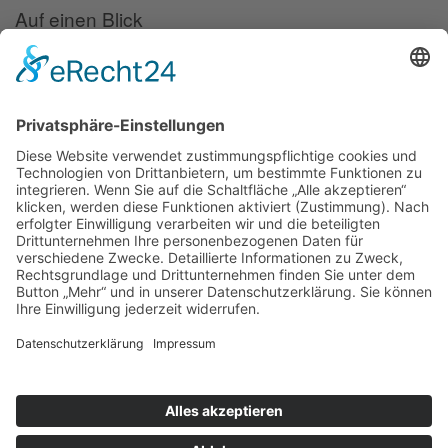
Auf einen Blick
Forschung
Bibliothek/Archiv
Musikalien-Leihmaterial
Publikationen
Links
Aktuelles
06.02.25
Neuer Telemann-Konferenzbericht erschienen
11.12.24
Prof. Dr. Wolfgang Hirschmann erhält den Georg-Philipp-
Telemann-Preis 2025
23.04.24
Telemann-Zentrum zu Gast in Brüssel
Veranstaltungen