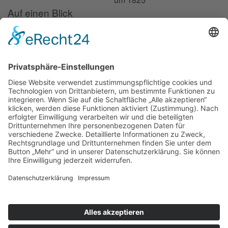
Auf einen Blick
Forschung
Bibliothek/Archiv
Musikalien-Leihmaterial
Publikationen
Links
Aktuelles
06.02.25
Neuer Telemann-Konferenzbericht erschienen
11.12.24
Prof. Dr. Wolfgang Hirschmann erhält den Georg-Philipp-
Telemann-Preis 2025
23.04.24
Telemann-Zentrum zu Gast in Brüssel
Veranstaltungen