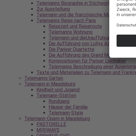
Telemanns Biographie in Stichworten
Zur Ausstellung
Telemann und die französische Musik
Telemanns Reise nach Paris
Reisezeit und Reiseroute
Telemanns Wohnung
Telemann und dieUraufführung von Ramea
Die Aufführung von Lullys Atys
Die Pariser Quartette
Die Aufführung des Grand Motet (71. Psal
Kompositionen für Pariser Liebhaber
Telemanns Beschreibung einer Augenorg
Texte und Materialien zu Telemann und Frankr
Telemanns Garten
Telemann in Magdeburg
Kindheit und Jugend
Telemann-Stätten
Rundgang
Häuser der Familie
Telemann-Stele
Telemann-Opern in Magdeburg
PASTORELLE
MIRIWAYS
ORPHEUS-DVD