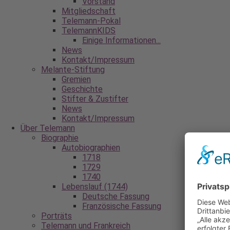
Vorstand
Mitgliedschaft
Telemann‐Pokal
TelemannKIDS
Einige Informationen...
News
Kontakt/Impressum
Melante-Stiftung
Gremien
Geschichte
Stifter & Zustifter
News
Kontakt/Impressum
Über Telemann
Biographie
Autobiographien
1718
1729
1740
Lebenslauf (1744)
Deutsche Fassung
Französische Fassung
Porträts
Telemann und Frankreich