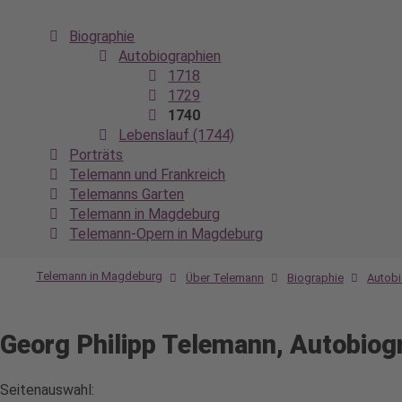
Navigation
Biographie
überspringen
Autobiographien
1718
1729
1740
Lebenslauf (1744)
Porträts
Telemann und Frankreich
Telemanns Garten
Telemann in Magdeburg
Telemann-Opern in Magdeburg
Telemann in Magdeburg
Über Telemann
Biographie
Autobi
Georg Philipp Telemann, Autobiog
Seitenauswahl: