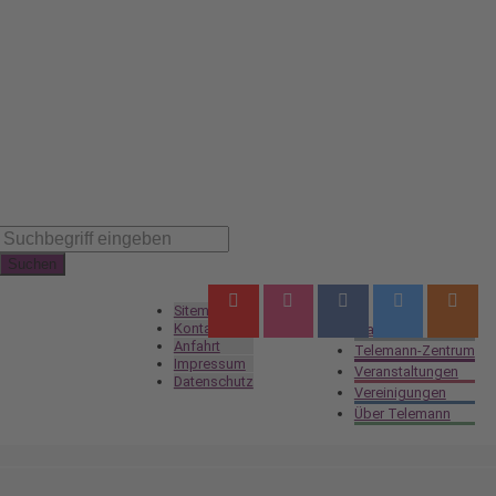
Suchen
Navigation
Sitemap
Navigation
überspringen
Kontakt
Startseite
überspringen
Anfahrt
Telemann-Zentrum
Impressum
Veranstaltungen
Datenschutz
Vereinigungen
Über Telemann