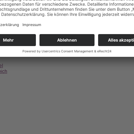
us Castor et Pollux
m) im Concert spirituel
el
eich