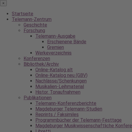
×
Navigation
Startseite
überspringen
Telemann-Zentrum
Geschichte
Forschung
Telemann-Ausgabe
Erschienene Bände
Gremien
Werkeverzeichnis
Konferenzen
Bibliothek/Archiv
Online-Katalog alt
Online-Katalog neu (GBV)
Nachlässe/Schenkungen
Musikalien-Leihmaterial
Histor. Tonaufnahmen
Publikationen
Telemann-Konferenzberichte
Magdeburger Telemann-Studien
Reprints / Faksimiles
Programmbücher der Telemann-Festtage
Magdeburger Musikwissenschaftliche Konfer
Libretti