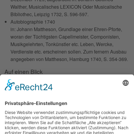
Walther, Musicalisches LEXICON Oder Musicalische
Bibliothec, Leipzig 1732, S. 596-597.
Autobiographie 1740
in: Johann Mattheson, Grundlage einer Ehren-Pforte,
woran der Tüchtigsten Capellmeister, Componisten,
Musikgelehrten, Tonkünstler etc. Leben, Wercke,
Verdienste etc. erscheinen sollen. Zum fernern Ausbau
angegeben von Mattheson, Hamburg 1740, S. 354-369.
Auf einen Blick
Forschung
Bibliothek/Archiv
Musikalien-Leihmaterial
Publikationen
Links
Aktuelles