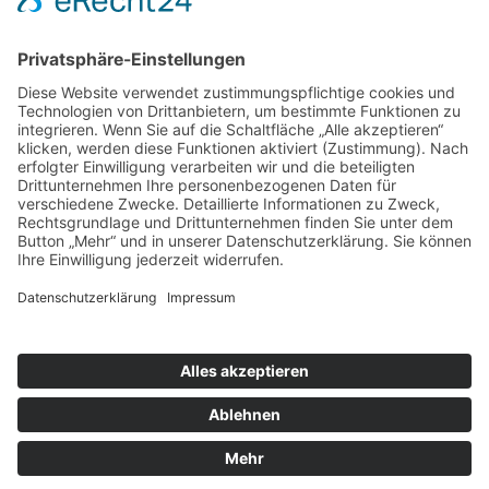
Forschung
Bibliothek/Archiv
Musikalien-Leihmaterial
Publikationen
Links
Aktuelles
06.02.25
Neuer Telemann-Konferenzbericht erschienen
11.12.24
Prof. Dr. Wolfgang Hirschmann erhält den Georg-Philipp-
Telemann-Preis 2025
23.04.24
Telemann-Zentrum zu Gast in Brüssel
Veranstaltungen
Aktuell sind keine Termine vorhanden.
Highlights
Aktuell sind keine Termine vorhanden.