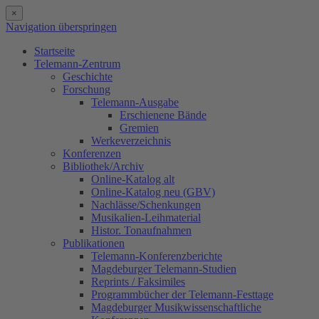
×
Navigation überspringen
Startseite
Telemann-Zentrum
Geschichte
Forschung
Telemann-Ausgabe
Erschienene Bände
Gremien
Werkeverzeichnis
Konferenzen
Bibliothek/Archiv
Online-Katalog alt
Online-Katalog neu (GBV)
Nachlässe/Schenkungen
Musikalien-Leihmaterial
Histor. Tonaufnahmen
Publikationen
Telemann-Konferenzberichte
Magdeburger Telemann-Studien
Reprints / Faksimiles
Programmbücher der Telemann-Festtage
Magdeburger Musikwissenschaftliche