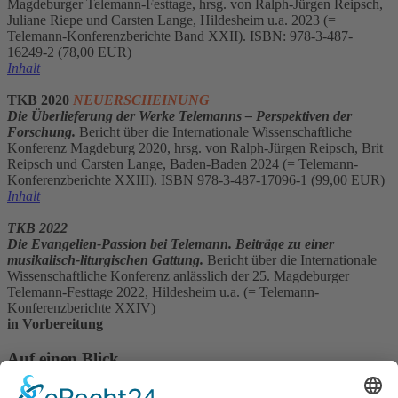
Magdeburger Telemann-Festtage, hrsg. von Ralph-Jürgen Reipsch,
Juliane Riepe und Carsten Lange, Hildesheim u.a. 2023 (=
Telemann-Konferenzberichte Band XXII).
ISBN: 978-3-487-
16249-2
(78,00 EUR)
Inhalt
TKB 2020
NEUERSCHEINUNG
Die Überlieferung der Werke Telemanns – Perspektiven der
Forschung.
Bericht über die Internationale Wissenschaftliche
Konferenz Magdeburg 2020, hrsg. von Ralph-Jürgen Reipsch, Brit
Reipsch und Carsten Lange, Baden-Baden 2024 (= Telemann-
Konferenzberichte XXIII). ISBN 978-3-487-17096-1 (99,00 EUR)
Inhalt
TKB 2022
Die Evangelien-Passion bei Telemann. Beiträge zu einer
musikalisch-liturgischen Gattung.
Bericht über die Internationale
Wissenschaftliche Konferenz anlässlich der 25. Magdeburger
Telemann-Festtage 2022, Hildesheim u.a. (= Telemann-
Konferenzberichte XXIV)
in Vorbereitung
Auf einen Blick
Navigation überspringen