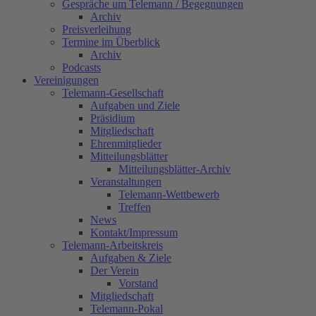
Gespräche um Telemann / Begegnungen
Archiv
Preisverleihung
Termine im Überblick
Archiv
Podcasts
Vereinigungen
Telemann-Gesellschaft
Aufgaben und Ziele
Präsidium
Mitgliedschaft
Ehrenmitglieder
Mitteilungsblätter
Mitteilungsblätter-Archiv
Veranstaltungen
Telemann-Wettbewerb
Treffen
News
Kontakt/Impressum
Telemann-Arbeitskreis
Aufgaben & Ziele
Der Verein
Vorstand
Mitgliedschaft
Telemann‐Pokal