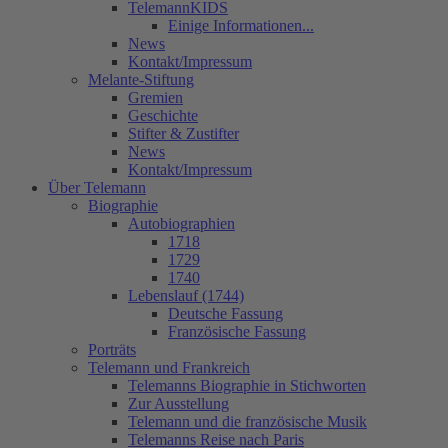
TelemannKIDS
Einige Informationen...
News
Kontakt/Impressum
Melante-Stiftung
Gremien
Geschichte
Stifter & Zustifter
News
Kontakt/Impressum
Über Telemann
Biographie
Autobiographien
1718
1729
1740
Lebenslauf (1744)
Deutsche Fassung
Französische Fassung
Porträts
Telemann und Frankreich
Telemanns Biographie in Stichworten
Zur Ausstellung
Telemann und die französische Musik
Telemanns Reise nach Paris