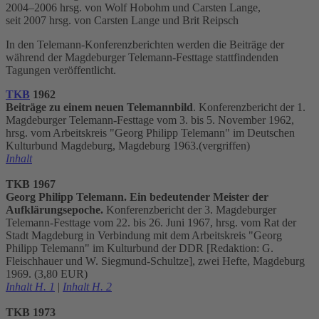
2004–2006 hrsg. von Wolf Hobohm und Carsten Lange,
seit 2007 hrsg. von Carsten Lange und Brit Reipsch
In den Telemann-Konferenzberichten werden die Beiträge der
während der Magdeburger Telemann-Festtage stattfindenden
Tagungen veröffentlicht.
TKB
1962
Beiträge zu einem neuen Telemannbild
. Konferenzbericht der 1.
Magdeburger Telemann-Festtage vom 3. bis 5. November 1962,
hrsg. vom Arbeitskreis "Georg Philipp Telemann" im Deutschen
Kulturbund Magdeburg, Magdeburg 1963.(vergriffen)
Inhalt
TKB 1967
Georg Philipp Telemann. Ein bedeutender Meister der
Aufklärungsepoche.
Konferenzbericht der 3. Magdeburger
Telemann-Festtage vom 22. bis 26. Juni 1967, hrsg. vom Rat der
Stadt Magdeburg in Verbindung mit dem Arbeitskreis "Georg
Philipp Telemann" im Kulturbund der DDR [Redaktion: G.
Fleischhauer und W. Siegmund-Schultze], zwei Hefte, Magdeburg
1969. (3,80 EUR)
Inhalt H. 1
|
Inhalt H. 2
TKB 1973