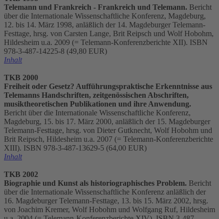
T
elemann und Frankreich - Frankreich und Telemann.
Bericht
über die Internationale Wissenschaftliche Konferenz, Magdeburg,
12. bis 14. März 1998, anläßlich der 14. Magdeburger Telemann-
Festtage, hrsg. von Carsten Lange, Brit Reipsch und Wolf Hobohm,
Hildesheim u.a. 2009 (= Telemann-Konferenzberichte XII). ISBN
978-3-487-14225-8 (49,80 EUR)
Inhalt
TKB 2000
Freiheit oder Gesetz? Aufführungspraktische Erkenntnisse aus
Telemanns Handschriften, zeitgenössischen Abschriften,
musiktheoretischen Publikationen und ihre Anwendung.
Bericht über die Internationale Wissenschaftliche Konferenz,
Magdeburg, 15. bis 17. März 2000, anläßlich der 15. Magdeburger
Telemann-Festtage, hrsg. von Dieter Gutknecht, Wolf Hobohm und
Brit Reipsch, Hildesheim u.a. 2007 (= Telemann-Konferenzberichte
XIII). ISBN 978-3-487-13629-5 (64,00 EUR)
Inhalt
TKB 2002
Biographie und Kunst als historiographisches Problem.
Bericht
über die Internationale Wissenschaftliche Konferenz anläßlich der
16. Magdeburger Telemann-Festtage, 13. bis 15. März 2002, hrsg.
von Joachim Kremer, Wolf Hobohm und Wolfgang Ruf, Hildesheim
u.a. 2004 (= Telemann-Konferenzberichte XIV). ISBN 3-487-