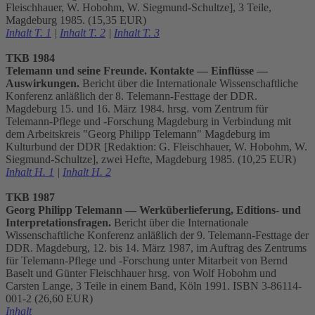
Fleischhauer, W. Hobohm, W. Siegmund-Schultze], 3 Teile,
Magdeburg 1985. (15,35 EUR)
Inhalt T. 1
|
Inhalt T. 2
|
Inhalt T. 3
TKB 1984
Telemann und seine Freunde. Kontakte — Einflüsse —
Auswirkungen.
Bericht über die Internationale Wissenschaftliche
Konferenz anläßlich der 8. Telemann-Festtage der DDR.
Magdeburg 15. und 16. März 1984. hrsg. vom Zentrum für
Telemann-Pflege und -Forschung Magdeburg in Verbindung mit
dem Arbeitskreis "Georg Philipp Telemann" Magdeburg im
Kulturbund der DDR [Redaktion: G. Fleischhauer, W. Hobohm, W.
Siegmund-Schultze], zwei Hefte, Magdeburg 1985. (10,25 EUR)
Inhalt H. 1
|
Inhalt H. 2
TKB 1987
Georg Philipp Telemann — Werküberlieferung, Editions- und
Interpretationsfragen.
Bericht über die Internationale
Wissenschaftliche Konferenz anläßlich der 9. Telemann-Festtage der
DDR. Magdeburg, 12. bis 14. März 1987, im Auftrag des Zentrums
für Telemann-Pflege und -Forschung unter Mitarbeit von Bernd
Baselt und Günter Fleischhauer hrsg. von Wolf Hobohm und
Carsten Lange, 3 Teile in einem Band, Köln 1991. ISBN 3-86114-
001-2 (26,60 EUR)
Inhalt