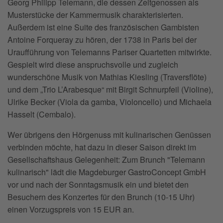
Georg Philipp Telemann, die dessen Zeitgenossen als
Musterstücke der Kammermusik charakterisierten.
Außerdem ist eine Suite des französischen Gambisten
Antoine Forqueray zu hören, der 1738 in Paris bei der
Uraufführung von Telemanns Pariser Quartetten mitwirkte.
Gespielt wird diese anspruchsvolle und zugleich
wunderschöne Musik von Mathias Kiesling (Traversflöte)
und dem „Trio L’Arabesque“ mit Birgit Schnurpfeil (Violine),
Ulrike Becker (Viola da gamba, Violoncello) und Michaela
Hasselt (Cembalo).
Wer übrigens den Hörgenuss mit kulinarischen Genüssen
verbinden möchte, hat dazu in dieser Saison direkt im
Gesellschaftshaus Gelegenheit: Zum Brunch "Telemann
kulinarisch" lädt die Magdeburger GastroConcept GmbH
vor und nach der Sonntagsmusik ein und bietet den
Besuchern des Konzertes für den Brunch (10-15 Uhr)
einen Vorzugspreis von 15 EUR an.