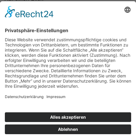
Forschung
Bibliothek/Archiv
Musikalien-Leihmaterial
Publikationen
Links
Aktuelles
06.02.25
Neuer Telemann-Konferenzbericht erschienen
11.12.24
Prof. Dr. Wolfgang Hirschmann erhält den Georg-Philipp-
Telemann-Preis 2025
23.04.24
Telemann-Zentrum zu Gast in Brüssel
Veranstaltungen
Aktuell sind keine Termine vorhanden.