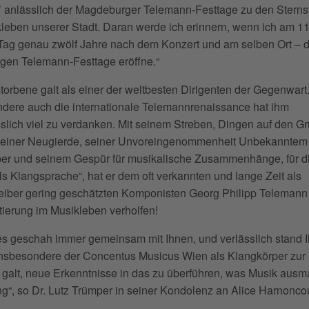
’ anlässlich der Magdeburger Telemann-Festtage zu den Stern
leben unserer Stadt. Daran werde ich erinnern, wenn ich am 11
Tag genau zwölf Jahre nach dem Konzert und am selben Ort – d
igen Telemann-Festtage eröffne.“
torbene galt als einer der weltbesten Dirigenten der Gegenwart
dere auch die internationale Telemannrenaissance hat ihm
lich viel zu verdanken. Mit seinem Streben, Dingen auf den G
seiner Neugierde, seiner Unvoreingenom­menheit Unbekanntem
er und seinem Gespür für musikalische Zusammenhänge, für d
ls Klangsprache“, hat er dem oft verkannten und lange Zeit als
eiber gering geschätzten Komponisten Georg Philipp Telemann
tierung im Musikleben verholfen!
es geschah immer gemeinsam mit Ihnen, und verlässlich stand 
nsbesondere der Concentus Musicus Wien als Klangkörper zur 
galt, neue Erkenntnisse in das zu überführen, was Musik ausm
g“, so Dr. Lutz Trümper in seiner Kondolenz an Alice Harnoncou