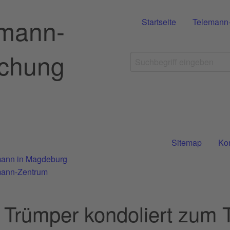
emann-
Startseite
Telemann
schung
Sitemap
Ko
ann in Magdeburg
mann-Zentrum
Trümper kondoliert zum 