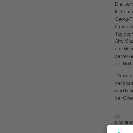
Die Land
Instrume
Georg-Ph
Landesha
Tag der 
Alte Mu
aus Wien
bemerke
die Reih
„Dank se
nachhalt
wird Nik
der Ober