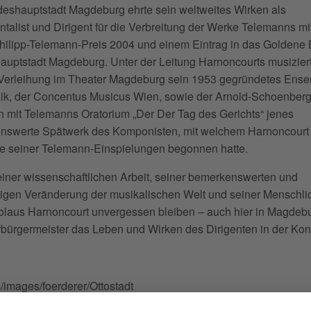
eshauptstadt Magdeburg ehrte sein weltweites Wirken als
ntalist und Dirigent für die Verbreitung der Werke Telemanns m
ilipp-Telemann-Preis 2004 und einem Eintrag in das Goldene 
uptstadt Magdeburg. Unter der Leitung Harnoncourts musizie
Verleihung im Theater Magdeburg sein 1953 gegründetes Ense
sik, der Concentus Musicus Wien, sowie der Arnold-Schoenber
 mit Telemanns Oratorium „Der Der Tag des Gerichts“ jenes
nswerte Spätwerk des Komponisten, mit welchem Harnoncourt
e seiner Telemann-Einspielungen begonnen hatte.
iner wissenschaftlichen Arbeit, seiner bemerkenswerten und
igen Veränderung der musikalischen Welt und seiner Menschlic
olaus Harnoncourt unvergessen bleiben – auch hier in Magdebur
bürgermeister das Leben und Wirken des Dirigenten in der Kon