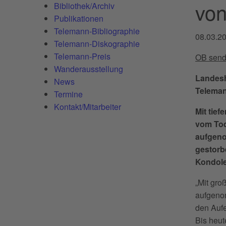
von
Bibliothek/Archiv
Publikationen
Telemann-Bibliographie
08.03.2
Telemann-Diskographie
Telemann-Preis
OB send
Wanderausstellung
Landesh
News
Teleman
Termine
Kontakt/Mitarbeiter
Mit tie
vom Tod
aufgeno
gestorb
Kondole
„Mit gro
aufgenom
den Auf
Bis heut