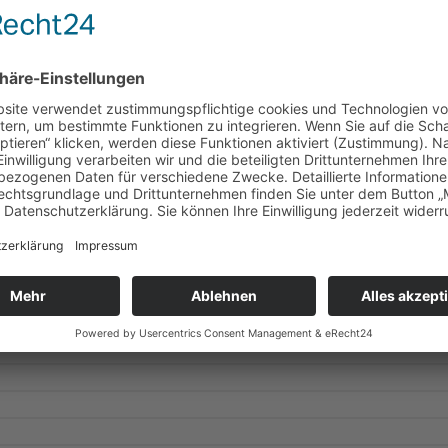
richten-Archiv
achrichten sind hier archiviert. Über die Reiternavigation könne
at sortiert geladen werden.