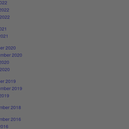
2022
 2022
 2022
2021
2021
er 2020
ember 2020
 2020
 2020
er 2019
ember 2019
 2019
mber 2018
mber 2016
2016