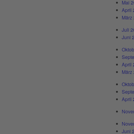
Mai 
April
März
Juli 
Juni 
Oktob
Sept
April
März
Oktob
Sept
April
Nove
Nove
Juni 