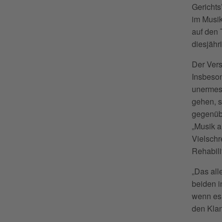
Gerichts
im Musik
auf den 
diesjähr
Der Vers
Insbeson
unermess
gehen, 
gegenüb
„Musik a
Vielschr
Rehabili
„Das all
beiden i
wenn es 
den Klan