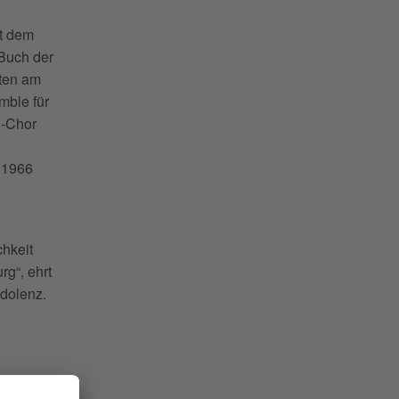
it dem
Buch der
rten am
mble für
g-Chor
 1966
hkeit
g“, ehrt
dolenz.