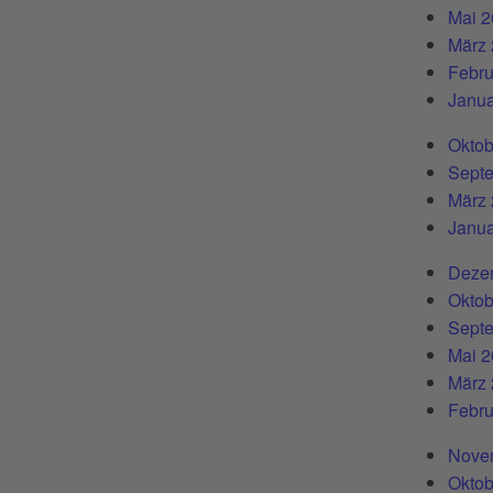
Mai 
März
Febru
Janua
Oktob
Sept
März
Janua
Deze
Oktob
Sept
Mai 
März
Febru
Nove
Oktob