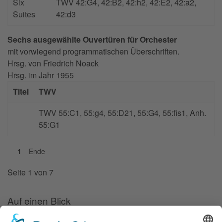
Six
TWV 42:G4, 42:B2, 42:h2, 42:E2, 42:a2,
Suites
42:d3
Sechs ausgewählte Ouvertüren für Orchester
mit vorwiegend programmatischen Über­schriften.
Hrsg. von
Friedrich Noack
Hrsg. im Jahr
1955
Titel
TWV
TWV 55:C1, 55:g4, 55:D21, 55:G4, 55:fis1, Anh.
55:G1
1
Ende
Seite 1 von 7
Auf einen Blick