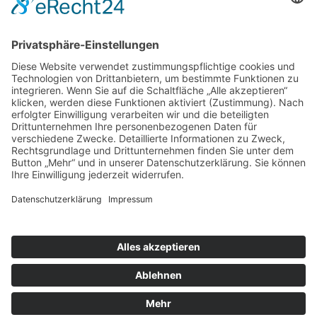
Forschung
Bibliothek/Archiv
Musikalien-Leihmaterial
Publikationen
Links
Aktuelles
06.02.25
Neuer Telemann-Konferenzbericht erschienen
11.12.24
Prof. Dr. Wolfgang Hirschmann erhält den Georg-Philipp-
Telemann-Preis 2025
23.04.24
Telemann-Zentrum zu Gast in Brüssel
Veranstaltungen
Aktuell sind keine Termine vorhanden.
Highlights