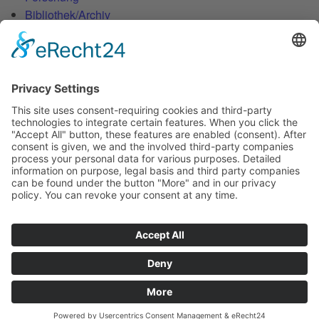
Bibliothek/Archiv
Musikalien-Leihmaterial
Publikationen
Links
Aktuelles
06.02.25
Neuer Telemann-Konferenzbericht erschienen
11.12.24
Prof. Dr. Wolfgang Hirschmann erhält den Georg-Philipp-
Telemann-Preis 2025
23.04.24
Telemann-Zentrum zu Gast in Brüssel
Veranstaltungen
Currently there are no events.
Highlights
Currently there are no events.