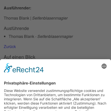
Ausführender:
Thomas Blank |
Seifenblasenmagier
Ausführende
Thomas Blank -
Seifenblasenmagier
Zurück
Auf einen Blick
Forschung
Bibliothek/Archiv
Musikalien-Leihmaterial
Publikationen
Links
Aktuelles