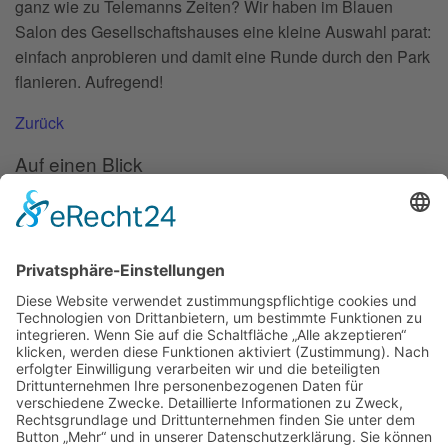
ganz wie zu Telemanns Zeiten? Wir haben im Blauen
Salon des Gesellschaftshauses eine kleine Auswahl parat:
einfach anprobieren und damit eine Runde durch den Park
flanieren. Aufregend!
Zurück
Auf einen Blick
Forschung
Bibliothek/Archiv
Musikalien-Leihmaterial
Publikationen
Links
Aktuelles
06.02.25
Neuer Telemann-Konferenzbericht erschienen
11.12.24